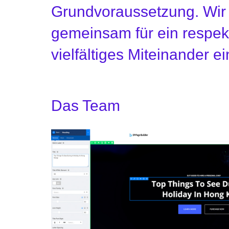
Grundvoraussetzung. Wir
gemeinsam für ein respek
vielfältiges Miteinander ei
Das Team