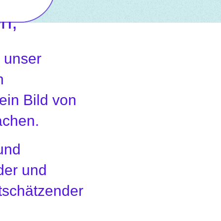
n,
, unser
h
ein Bild von
chen.
 und
der und
rtschätzender